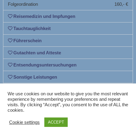
Folgeordination
160,- €
Reisemedizin und Impfungen
Tauchtauglichkeit
Führerschein
Gutachten und Atteste
Entsendungsuntersuchungen
Sonstige Leistungen
We use cookies on our website to give you the most relevant
experience by remembering your preferences and repeat
visits. By clicking “Accept”, you consent to the use of ALL the
cookies.
Neve
| Präsentiert von
WordPress
Cookie settings
ACCEPT
Datenschutzerklärung