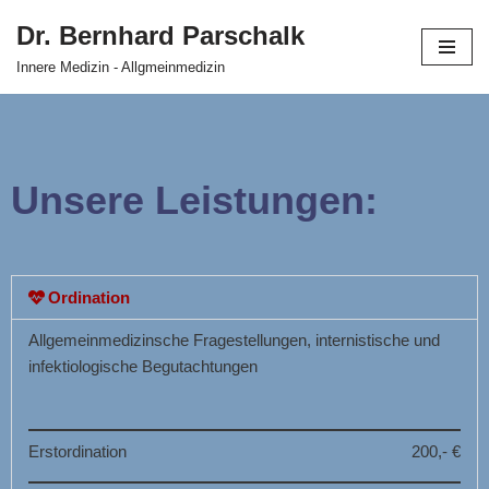
Dr. Bernhard Parschalk
Zum
Innere Medizin - Allgmeinmedizin
Inhalt
Unsere Leistungen:
Ordination
Allgemeinmedizinsche Fragestellungen, internistische und
infektiologische Begutachtungen
Erstordination
200,- €